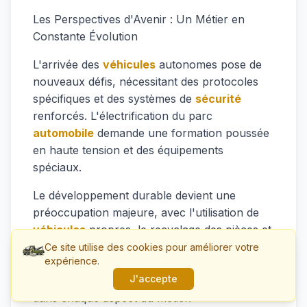
Les Perspectives d'Avenir : Un Métier en
Constante Évolution
L'arrivée des
véhicules
autonomes pose de
nouveaux défis, nécessitant des protocoles
spécifiques et des systèmes de
sécurité
renforcés. L'électrification du parc
automobile
demande une formation poussée
en haute tension et des équipements
spéciaux.
Le développement durable devient une
préoccupation majeure, avec l'utilisation de
véhicules
propres, le recyclage des pièces et
une attention particulière à l'économie
Ce site utilise des cookies pour améliorer votre
expérience.
d'énergie. L'impact environnemental des
J'accepte
interventions
est désormais pris en compte
dans chaque aspect du métier.