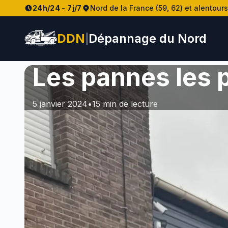
24h/24 - 7j/7
Nord de la France (59, 62) et alentours
DDN
Dépannage du Nord
|
Les pannes les 
5 janvier 2024
•
15
min de lecture