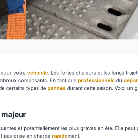
e pour votre
véhicule
. Les fortes chaleurs et les longs traje
ombreux composants. En tant que
professionnels
du
dépa
de certains types de
pannes
durant cette saison. Voici un g
e majeur
quentes et potentiellement les plus graves en été. Elle peut
est pas prise en charge
rapide
ment.