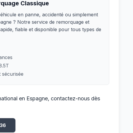
rquage Classique
véhicule en panne, accidenté ou simplement
pagne
? Notre service de remorquage et
rapide, fiable et disponible pour tous types de
tances
3.5T
t sécurisée
national en
Espagne
, contactez-nous dès
 36